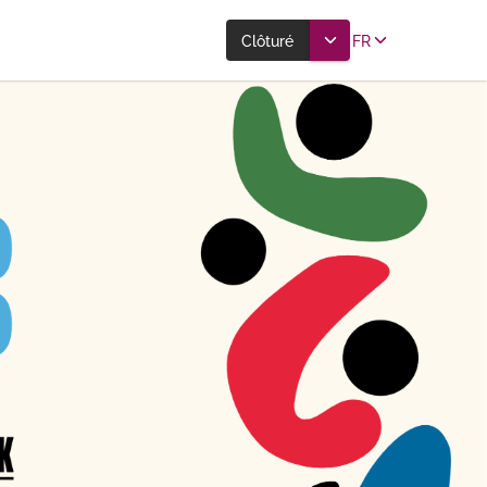
Clôturé
FR