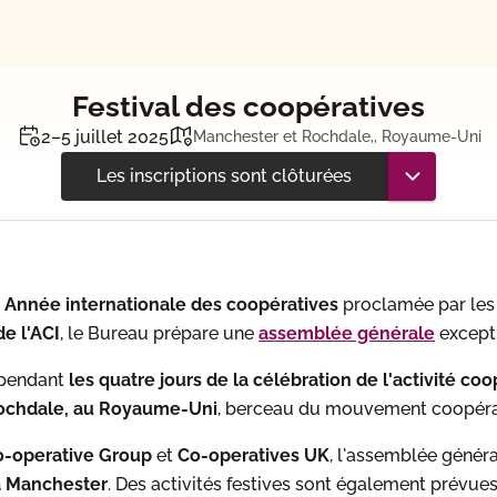
Festival des coopératives
2–5 juillet 2025
Manchester et Rochdale,, Royaume-Uni
Les inscriptions sont clôturées
Année internationale des coopératives
proclamée par les 
de l'ACI
, le Bureau prépare une
assemblée générale
excepti
a pendant
les quatre jours de la célébration de l'activité coo
ochdale, au Royaume-Uni
, berceau du mouvement coopéra
o-operative Group
et
Co-operatives UK
, l'assemblée généra
 à Manchester
. Des activités festives sont également prévues